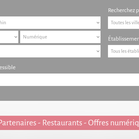
Recherchez pa
Établissemen
essible
Partenaires - Restaurants - Offres numéri