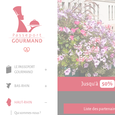
Panneau de gestion des cookies
LE PASSEPORT
GOURMAND
Jusqu'à
50%
BAS-RHIN
HAUT-RHIN
Liste des partenair
Qui sommes-nous ?