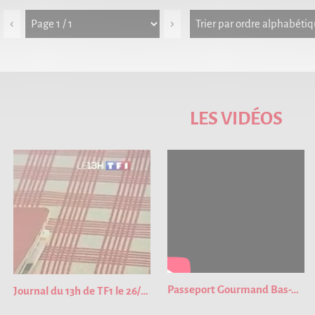
‹
›
LES VIDÉOS
Passeport Gourmand Bas-Rhin 2023
Journal du 13h de TF1 le 26/01/2023