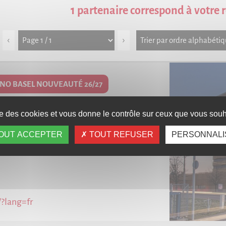
1 partenaire correspond à votre 
‹
›
NO BASEL NOUVEAUTÉ 26/27
ise des cookies et vous donne le contrôle sur ceux que vous souha
OUT ACCEPTER
TOUT REFUSER
PERSONNALI
?lang=fr