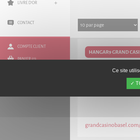
LIVRE D'OR
CONTACT
COMPTE CLIENT
HANGAR9 GRAND CASI
PANIER (0)
Flughafenstrasse 225
Ce site util
INSCRIVEZ-VOUS À
4056
BASEL, SUISSE
LA NEWSLETTER
T
+41 61 327 20 20
grandcasinobasel.com/