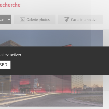
recherche
Galerie photos
Carte interactive
itez activer.
SER