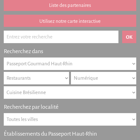
Addition remboursée
Liste des partenaires
Points de vente
Listing des newsletters
Utilisez notre carte interactive
Offres numériques
Actualités
Recherchez dans
Partenariat
FAQ
Livre d'or
Contact
Recherchez par localité
Établissements du Passeport Haut-Rhin