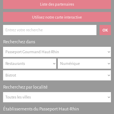
Addition remboursée
Liste des partenaires
Points de vente
Listing des newsletters
Utilisez notre carte interactive
Offres numériques
Actualités
Recherchez dans
Partenariat
FAQ
Livre d'or
Contact
Recherchez par localité
Établissements du Passeport Haut-Rhin