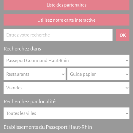
Addition remboursée
Liste des partenaires
Points de vente
Listing des newsletters
Utilisez notre carte interactive
Offres numériques
Actualités
Recherchez dans
Partenariat
FAQ
Livre d'or
Contact
Recherchez par localité
Établissements du Passeport Haut-Rhin