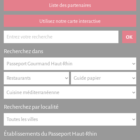
Addition remboursée
Liste des partenaires
Points de vente
Listing des newsletters
Utilisez notre carte interactive
Offres numériques
Actualités
Recherchez dans
Partenariat
FAQ
Livre d'or
Contact
Recherchez par localité
Établissements du Passeport Haut-Rhin