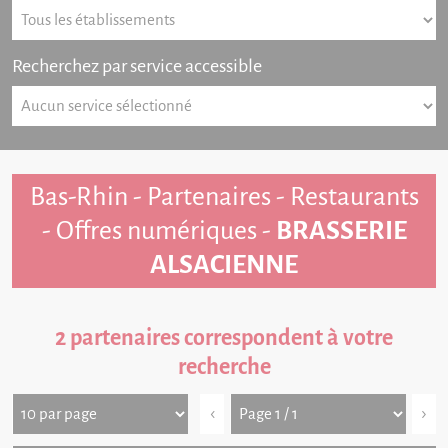
Recherchez par service accessible
Bas-Rhin - Partenaires - Restaurants
- Offres numériques -
BRASSERIE
ALSACIENNE
2 partenaires correspondent à votre
recherche
‹
›