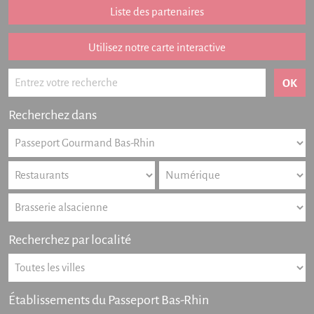
Liste des partenaires
Listing des newsletters
Haut-Rhin
Utilisez notre carte interactive
Offres numériques
Actualités
Recherchez dans
Partenariat
FAQ
Livre d'or
Contact
Recherchez par localité
Établissements du Passeport Bas-Rhin