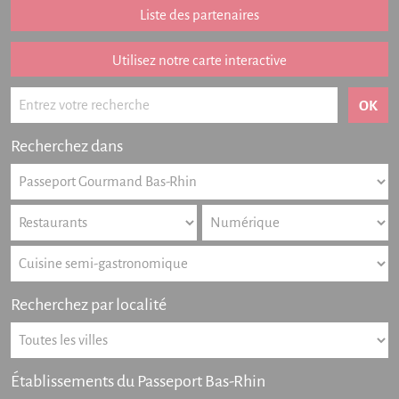
Liste des partenaires
Listing des newsletters
Haut-Rhin
Utilisez notre carte interactive
Offres numériques
Actualités
Recherchez dans
Partenariat
FAQ
Livre d'or
Contact
Recherchez par localité
Établissements du Passeport Bas-Rhin