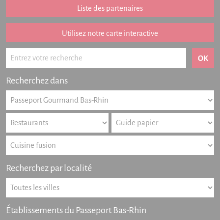
Liste des partenaires
Listing des newsletters
Haut-Rhin
Utilisez notre carte interactive
Offres numériques
Actualités
Recherchez dans
Partenariat
FAQ
Livre d'or
Contact
Recherchez par localité
Établissements du Passeport Bas-Rhin