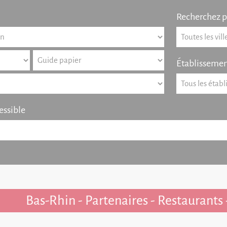
Recherchez pa
Établissemen
essible
Bas-Rhin - Partenaires - Restaurants 