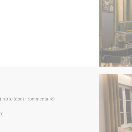
1 note
(dont 1 commentaire)
rc