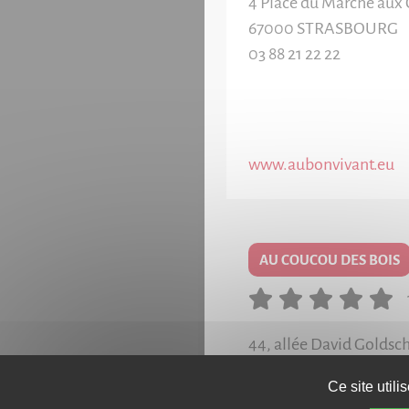
4 Place du Marché aux 
67000
STRASBOURG
03 88 21 22 22
www.aubonvivant.eu
AU COUCOU DES BOIS
44, allée David Goldsc
67100
STRASBOURG
Ce site util
03 88 39 76 19