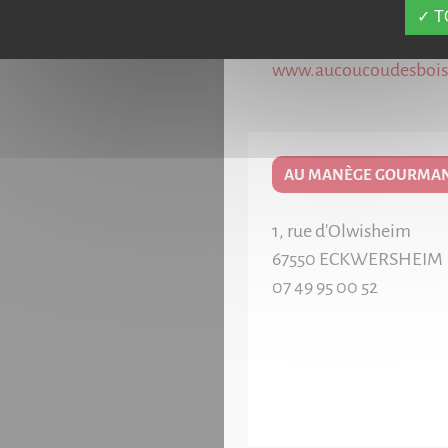
T
www.aucoucoudesbois.
AU MANÈGE GOURMA
1, rue d'Olwisheim
67550
ECKWERSHEIM
07 49 95 00 52