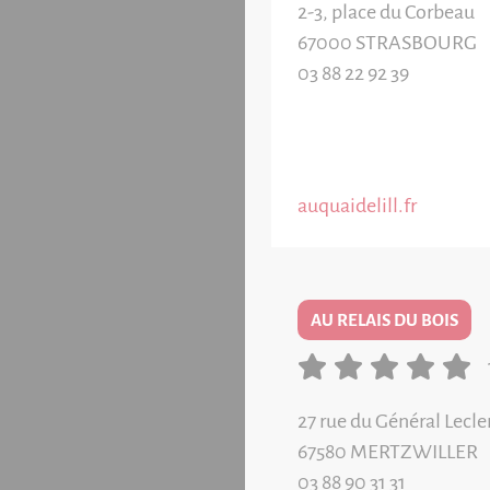
2-3, place du Corbeau
67000
STRASBOURG
03 88 22 92 39
auquaidelill.fr
AU RELAIS DU BOIS
27 rue du Général Lecle
67580
MERTZWILLER
03 88 90 31 31