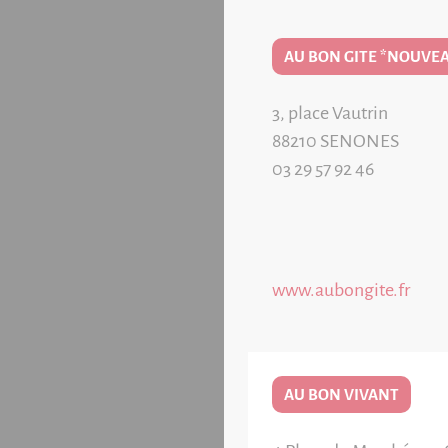
AU BON GITE *NOUVEA
3, place Vautrin
88210
SENONES
03 29 57 92 46
www.aubongite.fr
AU BON VIVANT