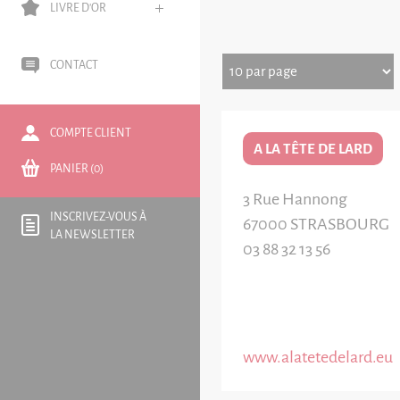
LIVRE D'OR
CONTACT
COMPTE CLIENT
A LA TÊTE DE LARD
PANIER (0)
3 Rue Hannong
INSCRIVEZ-VOUS À
67000
STRASBOURG
LA NEWSLETTER
03 88 32 13 56
www.alatetedelard.eu