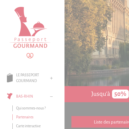
Panneau de gestion des cookies
LE PASSEPORT
GOURMAND
Jusqu'à
50%
BAS-RHIN
Qui sommes-nous ?
Partenaires
Liste des partenair
Carte interactive