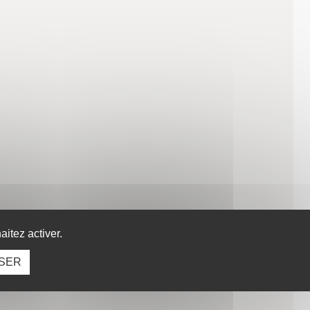
itez activer.
SER