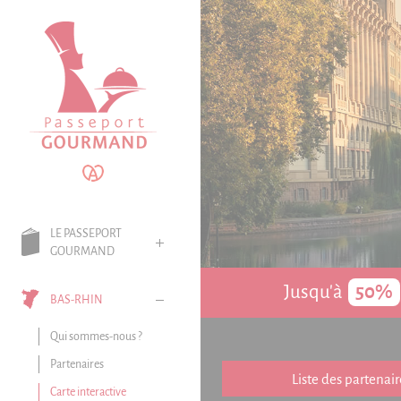
Panneau de gestion des cookies
LE PASSEPORT
GOURMAND
Jusqu'à
50%
BAS-RHIN
Qui sommes-nous ?
Partenaires
Liste des partenair
Carte interactive