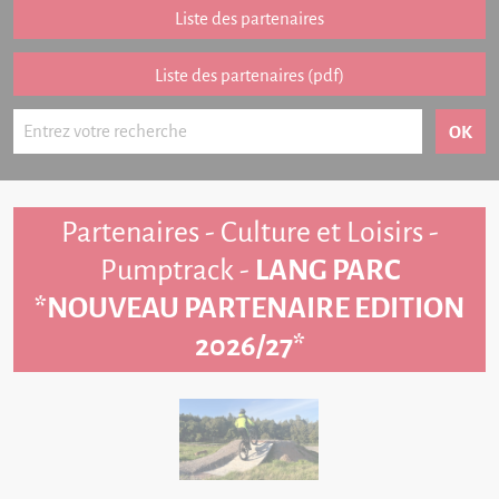
Partenariat
Liste des partenaires
FAQ
Liste des partenaires (pdf)
Livre d'or
Contact
Partenaires - Culture et Loisirs -
Pumptrack -
LANG PARC
*NOUVEAU PARTENAIRE EDITION
2026/27*