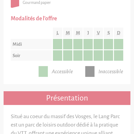
Gourmand papier
Modalités de l'offre
L
M
M
J
V
S
D
Midi
Soir
Accessible
Inaccessible
Présentation
Situé au coeur du massif des Vosges, le Lang Parc
est un parc de loisirs outdoor dédié à la pratique
du VTT, offrant une expérience unique alliant