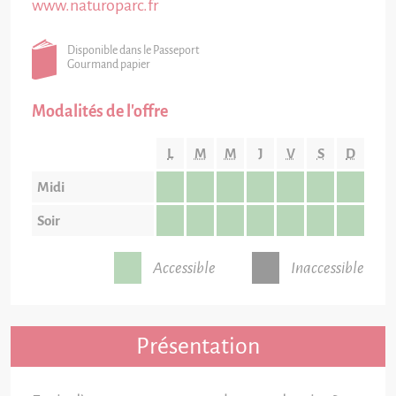
www.naturoparc.fr
Disponible dans le Passeport
Gourmand papier
Modalités de l'offre
L
M
M
J
V
S
D
Midi
Soir
Accessible
Inaccessible
Présentation