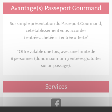
Avantage(s) Passeport Gourmand
Sur simple présentation du Passeport Gourmand,
cet établissement vous accorde :
1 entrée achetée = 1 entrée offerte*
*Offre valable une fois, avec une limite de
6 personnes (donc maximum 3 entrées gratuites
sur un passage).
Services