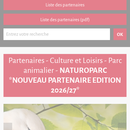
Partenariat
Liste des partenaires
FAQ
Liste des partenaires (pdf)
Livre d'or
Contact
Partenaires - Culture et Loisirs - Parc
animalier -
NATUROPARC
*NOUVEAU PARTENAIRE EDITION
2026/27*