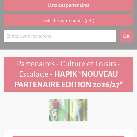
Partenariat
Liste des partenaires
FAQ
Liste des partenaires (pdf)
Livre d'or
Contact
Partenaires - Culture et Loisirs -
Escalade -
HAPIK *NOUVEAU
PARTENAIRE EDITION 2026/27*