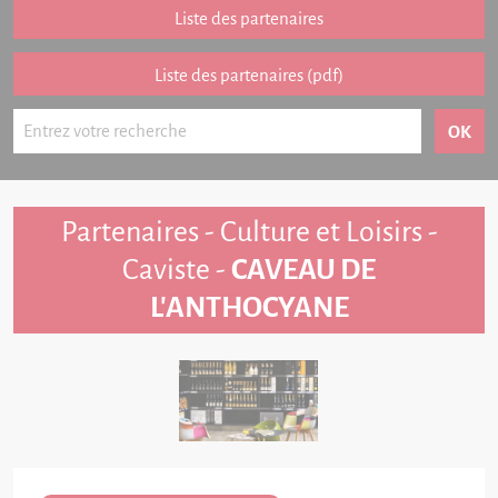
Partenariat
Liste des partenaires
FAQ
Liste des partenaires (pdf)
Livre d'or
Contact
Partenaires - Culture et Loisirs -
Caviste -
CAVEAU DE
L'ANTHOCYANE