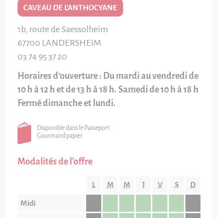
CAVEAU DE L'ANTHOCYANE
1b, route de Saessolheim
67700
LANDERSHEIM
03 74 95 37 20
Horaires d’ouverture : Du mardi au vendredi de
10 h à 12 h et de 13 h à 18 h. Samedi de 10 h à 18 h
Fermé dimanche et lundi.
Disponible dans le Passeport
Gourmand papier
Modalités de l'offre
L
M
M
J
V
S
D
Midi