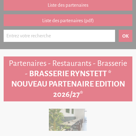
Partenariat
Liste des partenaires
FAQ
Liste des partenaires (pdf)
Livre d'or
Contact
Partenaires - Restaurants - Brasserie
-
BRASSERIE RYNSTETT *
NOUVEAU PARTENAIRE EDITION
2026/27*