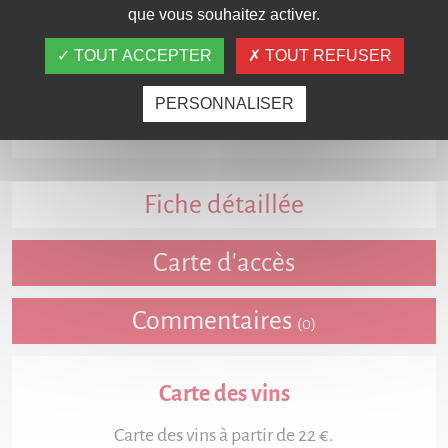
que vous souhaitez activer.
TOUT ACCEPTER
TOUT REFUSER
PERSONNALISER
Fiche détaillée
Carte d'accès
Commentaires
(0)
Carte des vins
Carte des vins à partir de 22 €.