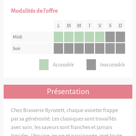
Modalités de l'offre
L
M
M
J
V
S
D
Midi
Soir
Accessible
Inaccessible
Présentation
Chez Brasserie Rynstett, chaque assiette frappe
par sa générosité. Les classiques sont travaillés
avec soin, les saveurs sont franches et jamais
timides. L’équipe, jeune et passionnée, met toute