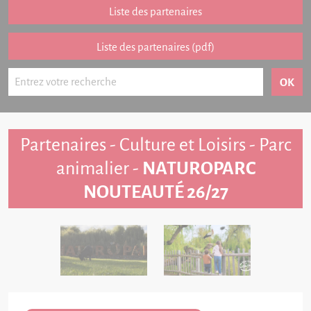
Partenariat
Liste des partenaires
FAQ
Liste des partenaires (pdf)
Livre d'or
Contact
Partenaires - Culture et Loisirs - Parc
animalier -
NATUROPARC
NOUTEAUTÉ 26/27