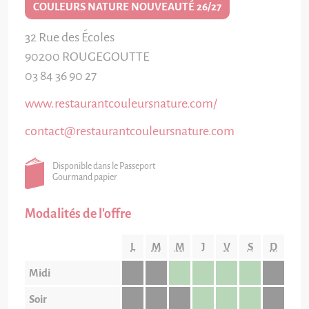
COULEURS NATURE NOUVEAUTÉ 26/27
32 Rue des Écoles
90200
ROUGEGOUTTE
03 84 36 90 27
www.restaurantcouleursnature.com/
contact@restaurantcouleursnature.com
Disponible dans le Passeport
Gourmand papier
Modalités de l'offre
L
M
M
J
V
S
D
Midi
Soir