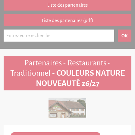
Partenariat
Liste des partenaires
FAQ
Liste des partenaires (pdf)
Livre d'or
Contact
Partenaires - Restaurants -
Traditionnel -
COULEURS NATURE
NOUVEAUTÉ 26/27