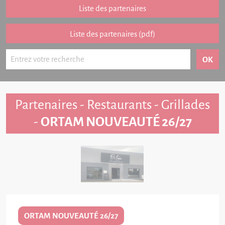
Partenariat
Liste des partenaires
FAQ
Liste des partenaires (pdf)
Livre d'or
Contact
Partenaires - Restaurants - Grillades
-
ORTAM NOUVEAUTÉ 26/27
ORTAM NOUVEAUTÉ 26/27