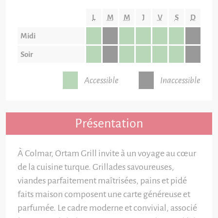
L
M
M
J
V
S
D
Midi
Soir
Accessible
Inaccessible
Présentation
À Colmar, Ortam Grill invite à un voyage au cœur
de la cuisine turque. Grillades savoureuses,
viandes parfaitement maîtrisées, pains et pidé
faits maison composent une carte généreuse et
parfumée. Le cadre moderne et convivial, associé