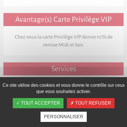
Avantage(s) Carte Privilège VIP
Chez nous la carte Privilège VIP donne 10% de
remise Midi et Soir.
Services
Ce site utilise des cookies et vous donne le contrôle sur ceux
que vous souhaitez activer.
TOUT ACCEPTER
TOUT REFUSER
Fiche détaillée
PERSONNALISER