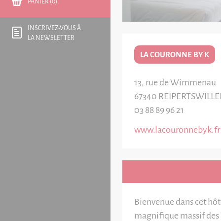
PANIER (0)
INSCRIVEZ-VOUS À
LA NEWSLETTER
LA COURONNE BY K
13, rue de Wimmenau
67340
REIPERTSWILLE
03 88 89 96 21
www.lacouronnebyk.fr
Bienvenue dans cet hôte
magnifique massif des 