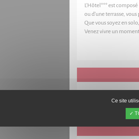
L’Hôtel*** est composé 
ou d’une terrasse, vous
Que vous soyez en solo, 
Venez vivre un moment 
Demi-pens
Ce site util
T