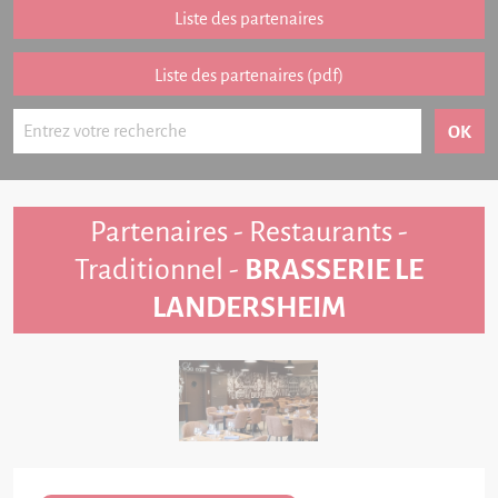
Partenariat
Liste des partenaires
FAQ
Liste des partenaires (pdf)
Livre d'or
Contact
Partenaires - Restaurants -
Traditionnel -
BRASSERIE LE
LANDERSHEIM