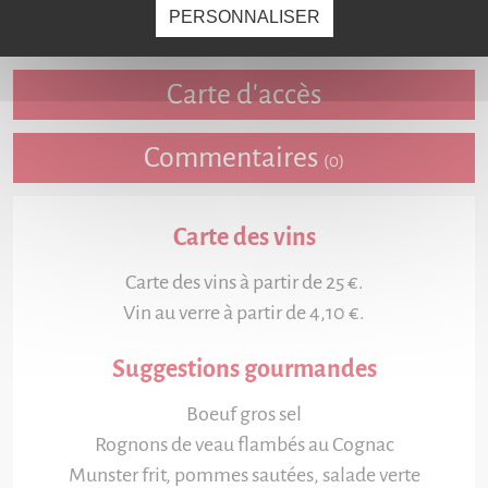
PERSONNALISER
Fiche détaillée
Carte d'accès
Commentaires
(0)
Carte des vins
Carte des vins à partir de 25 €.
Vin au verre à partir de 4,10 €.
Suggestions gourmandes
Boeuf gros sel
Rognons de veau flambés au Cognac
Munster frit, pommes sautées, salade verte