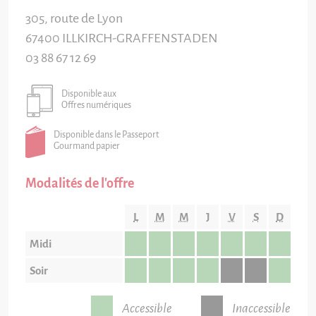
305, route de Lyon
67400
ILLKIRCH-GRAFFENSTADEN
03 88 67 12 69
Disponible aux
Offres numériques
Disponible dans le Passeport
Gourmand papier
Modalités de l'offre
L
M
M
J
V
S
D
Midi
Soir
Accessible
Inaccessible