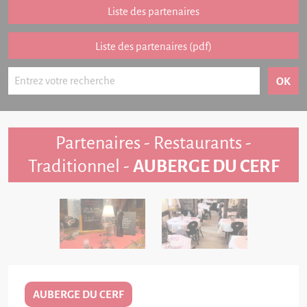
Partenariat
Liste des partenaires
FAQ
Liste des partenaires (pdf)
Livre d'or
Contact
Partenaires - Restaurants -
Traditionnel -
AUBERGE DU CERF
AUBERGE DU CERF