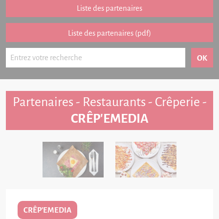
Partenariat
Liste des partenaires
FAQ
Liste des partenaires (pdf)
Livre d'or
Contact
Partenaires - Restaurants - Crêperie -
CRÊP'EMEDIA
CRÊP'EMEDIA