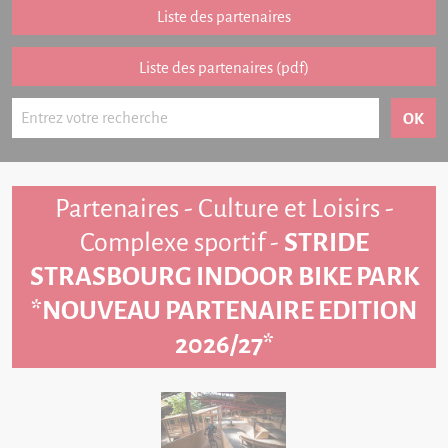
Partenariat
Liste des partenaires
FAQ
Liste des partenaires (pdf)
Livre d'or
Contact
Partenaires - Culture et Loisirs -
Complexe sportif -
STRIDE
STRASBOURG INDOOR BIKE PARK
*NOUVEAU PARTENAIRE EDITION
2026/27*