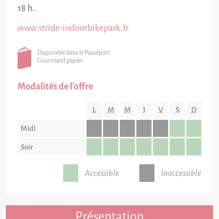
18 h.
www.stride-indoorbikepark.fr
Disponible dans le Passeport
Gourmand papier
Modalités de l'offre
L
M
M
J
V
S
D
Midi
Soir
Accessible
Inaccessible
Présentation