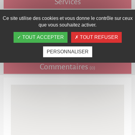
Services
Ce site utilise des cookies et vous donne le contrôle sur ceux
que vous souhaitez activer.
TOUT ACCEPTER
TOUT REFUSER
Carte d'accès
PERSONNALISER
Commentaires
(0)