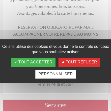
5 ou 6 personnes, hors boissons.
Avantages valables à la carte hors menus.
RESERVATION OBLIGATOIRE PAR MAIL
ACCOMPAGNER VOTRE REPAS D'AU MOINS
UNE BOISSON PAYANTE PAR PERSONNE
Ce site utilise des cookies et vous donne le contrôle sur ceux
que vous souhaitez activer.
Avantage(s) Carte Privilège VIP
TOUT ACCEPTER
TOUT REFUSER
PERSONNALISER
Chez nous la carte Privilège VIP donne 15% de
remise Midi et Soir.
Services