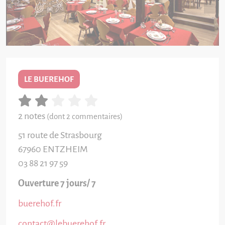
LE BUEREHOF
2 notes
(dont 2 commentaires)
51 route de Strasbourg
67960
ENTZHEIM
03 88 21 97 59
Ouverture 7 jours/ 7
buerehof.fr
contact@lebuerehof.fr