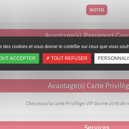
NOTER
Avantage(s) Passeport Go
ise des cookies et vous donne le contrôle sur ceux que vous souha
ion du Passeport Gourmand, cet établissement vous accorde 
OUT ACCEPTER
TOUT REFUSER
PERSONNALI
40% pour 3 personnes, 30% pour 4 personnes ou 20% pour 5 
Avantage(s) Carte Privilè
Chez nous la carte Privilège VIP donne 20% de r
Services