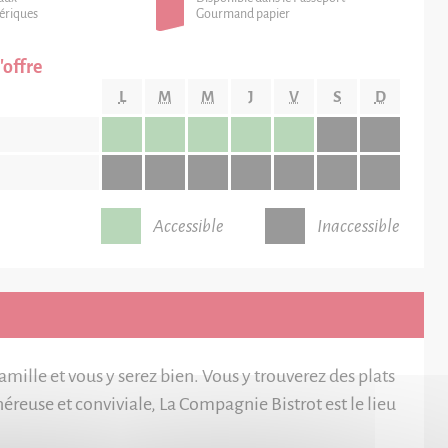
ériques
Gourmand papier
'offre
L
M
M
J
V
S
D
Accessible
Inaccessible
mille et vous y serez bien. Vous y trouverez des plats
éreuse et conviviale, La Compagnie Bistrot est le lieu