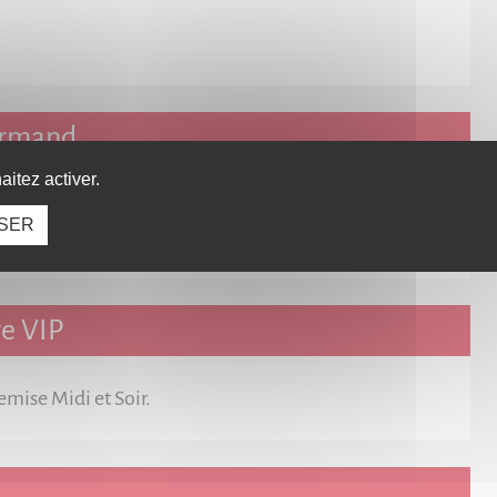
urmand
itez activer.
une remise de 50% sur l'addition pour 2 personnes,
SER
ou 6 personnes, hors boissons.
ge VIP
emise Midi et Soir.