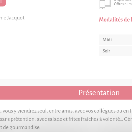
T
Offres num
ène Jacquot
Modalités de l
Midi
Soir
Présentation
vous y viendrez seul, entre amis, avec vos collègues ou en fa
sans prétention, avec salade et frites fraîches à volonté… Gén
t de gourmandise.