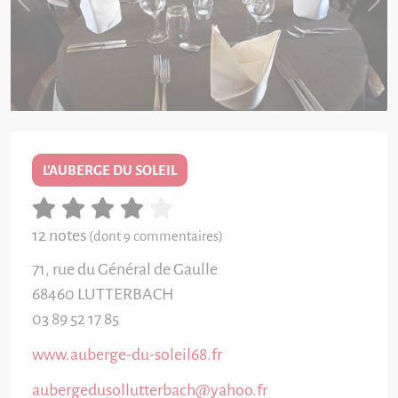
L'AUBERGE DU SOLEIL
12 notes
(dont 9 commentaires)
71, rue du Général de Gaulle
68460
LUTTERBACH
03 89 52 17 85
www.auberge-du-soleil68.fr
aubergedusollutterbach@yahoo.fr