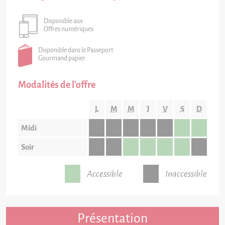
Disponible aux
Offres numériques
Disponible dans le Passeport
Gourmand papier
Modalités de l'offre
L
M
M
J
V
S
D
Midi
Soir
Accessible
Inaccessible
Présentation