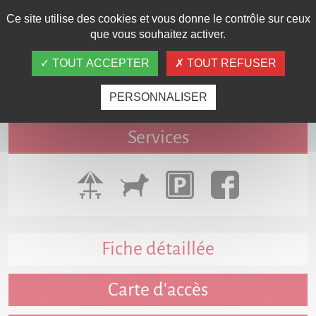
Avantage(s) Carte Privilège VIP
Ce site utilise des cookies et vous donne le contrôle sur ceux
que vous souhaitez activer.
Chez nous la carte Privilège VIP donne 10% de
TOUT ACCEPTER
TOUT REFUSER
remise le Soir.
PERSONNALISER
Services
Fiche détaillée
Carte d'accès