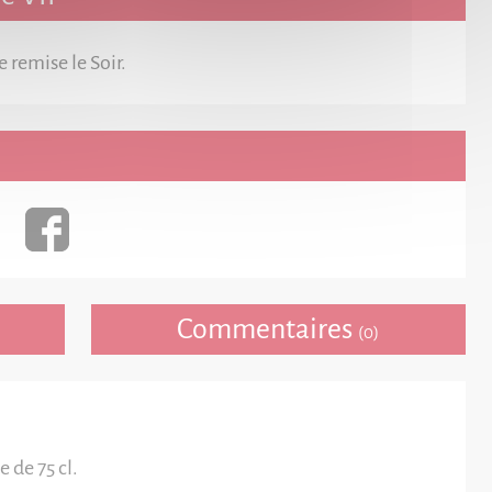
 remise le Soir.
Commentaires
(0)
e de 75 cl.