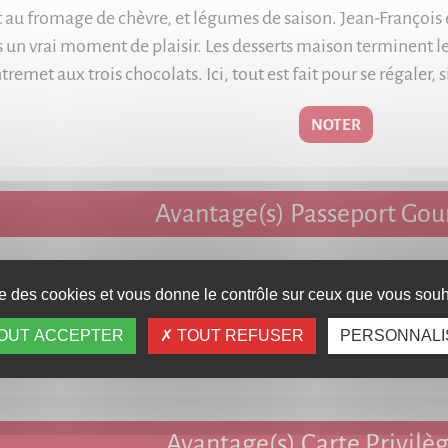
t au fromage de chèvre, et légumes de saison. Jean-François e
s un vrai moment de plaisir. Les desserts maison terminent l
tremet aux trois chocolats. Ici, tout est fait pour se régale
NOTER
Avantage(s) Passeport Go
ion du Passeport Gourmand, cet établissement vous accorde 
ise des cookies et vous donne le contrôle sur ceux que vous souha
40% pour 3 personnes, 30% pour 4 personnes ou 20% pour 5 
OUT ACCEPTER
TOUT REFUSER
PERSONNALI
ESERVER ET A ACCOMPAGNER VOTRE REPAS D'AU MOIN
Avantage(s) Carte Privilè