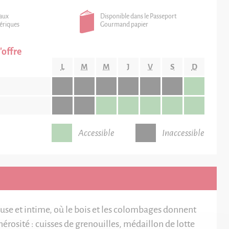
 aux
Disponible dans le Passeport
ériques
Gourmand papier
'offre
L
M
M
J
V
S
D
Accessible
Inaccessible
use et intime, où le bois et les colombages donnent
nérosité : cuisses de grenouilles, médaillon de lotte