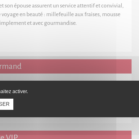
t son épouse assurent un service attentif et convivial,
e voyage en beauté : millefeuille aux fraises, mousse
r, simplement et avec gourmandise.
urmand
une remise de 50% sur l'addition pour 2 personnes,
itez activer.
ou 6 personnes, hors boissons.
SER
S UNE BOISSON PAYANTE PAR PERSONNE
ge VIP