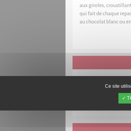
aux giroles, croustillan
qui fait de chaque repa
au chocolat blanc ou en
Sur simple présentat
Ce site util
T
PENSEZ A R