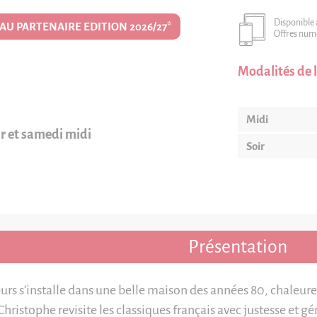
Disponible
U PARTENAIRE EDITION 2026/27*
Offres num
Modalités de l
Midi
ir et samedi midi
Soir
Présentation
s s’installe dans une belle maison des années 80, chaleure
hristophe revisite les classiques français avec justesse et gé