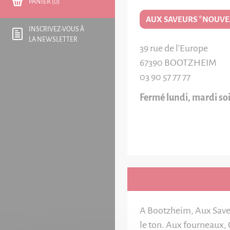
PANIER (0)
AUX SAVEURS *NOUVEA
INSCRIVEZ-VOUS À
LA NEWSLETTER
39 rue de l'Europe
67390
BOOTZHEIM
03 90 57 77 77
Fermé lundi, mardi so
A Bootzheim, Aux Saveur
le ton. Aux fourneaux, C