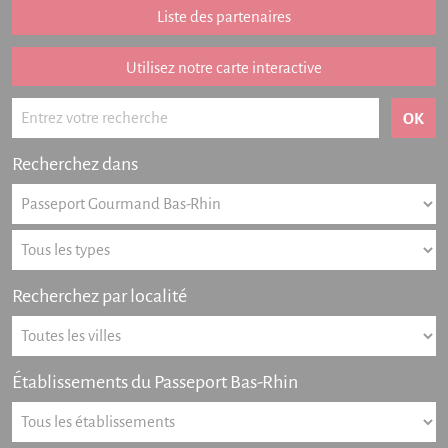
Liste des partenaires
Listing des newsletters
Haut-Rhin
Utilisez notre carte interactive
Offres numériques
Actualités
Recherchez dans
Partenariat
FAQ
Livre d'or
Recherchez par localité
Contact
Établissements du Passeport Bas-Rhin