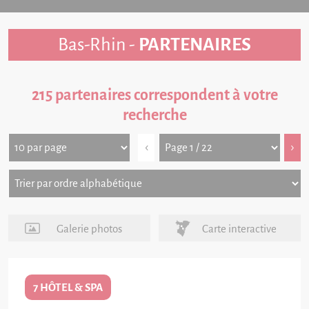
Bas-Rhin -
PARTENAIRES
215 partenaires correspondent à votre
recherche
‹
›
Galerie photos
Carte interactive
7 HÔTEL & SPA