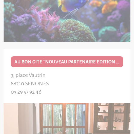
AU BON GITE *NOUVEAU PARTENAIRE EDITION 2026/27*
3, place Vautrin
88210
SENONES
03 29 57 92 46