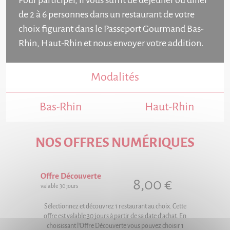
Pour participer, il vous suffit de déjeuner ou dîner
de 2 à 6 personnes dans un restaurant de votre
choix figurant dans le Passeport Gourmand Bas-
Rhin, Haut-Rhin et nous envoyer votre addition.
Modalités
Bas-Rhin
Haut-Rhin
NOS OFFRES NUMÉRIQUES
Offre Découverte
8,00 €
valable 30 jours
Sélectionnez et découvrez 1 restaurant au choix. Cette
offre est valable 30 jours à partir de sa date d’achat. En
choisissant l’Offre Découverte vous pouvez choisir 1