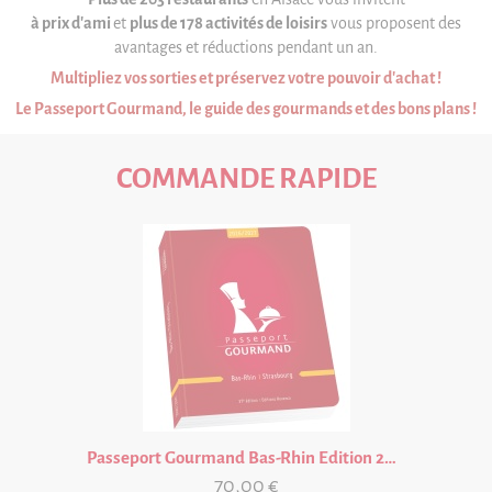
Partenariat
à prix d'ami
et
plus de 178 activités de loisirs
vous proposent des
FAQ
avantages et réductions pendant un an.
Multipliez vos sorties et préservez votre pouvoir d'achat !
Livre d'or
Le Passeport Gourmand, le guide des gourmands et des bons plans !
Contact
COMMANDE RAPIDE
Passeport Gourmand Bas-Rhin Edition 2026/27 VALABLE UN AN A PARTIR DE LA DATE D'ACHAT
70,00 €