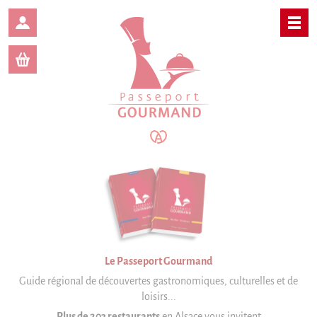
Panneau de gestion des cookies
Le Passeport
Gourmand
Bas-Rhin
Haut-Rhin
Offres numériques
Le Passeport Gourmand
Guide régional de découvertes gastronomiques,
culturelles et de
Actualités
loisirs...
Plus de 203 restaurants
en Alsace vous invitent