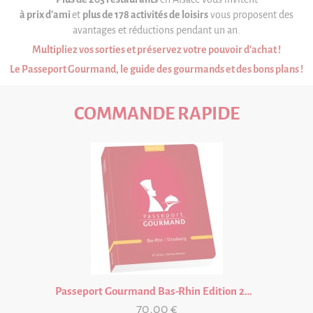
Partenariat
à prix d'ami
et
plus de 178 activités de loisirs
vous proposent des
FAQ
avantages et réductions pendant un an.
Multipliez vos sorties et préservez votre pouvoir d'achat !
Livre d'or
Le Passeport Gourmand, le guide des gourmands et des bons plans !
Contact
COMMANDE RAPIDE
Passeport Gourmand Bas-Rhin Edition 2026/27 VALABLE UN AN A PARTIR DE LA DATE D'ACHAT
70,00 €