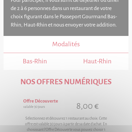
Pour participer, il vous suffit de déjeuner ou dîner
de 2 à 6 personnes dans un restaurant de votre
choix figurant dans le Passeport Gourmand Bas-
Rhin, Haut-Rhin et nous envoyer votre addition.
Modalités
Bas-Rhin
Haut-Rhin
NOS OFFRES NUMÉRIQUES
Offre Découverte
8,00 €
valable 30 jours
Sélectionnez et découvrez 1 restaurant au choix. Cette
offre est valable 30 jours à partir de sa date d’achat. En
choisissant l’Offre Découverte vous pouvez choisir 1