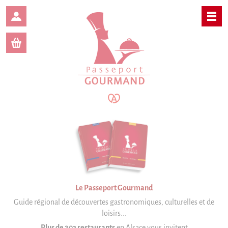
Panneau de gestion des cookies
Le Passeport
Gourmand
Bas-Rhin
Haut-Rhin
Offres numériques
Le Passeport Gourmand
Guide régional de découvertes gastronomiques,
culturelles et de
Actualités
loisirs...
Plus de 203 restaurants
en Alsace vous invitent