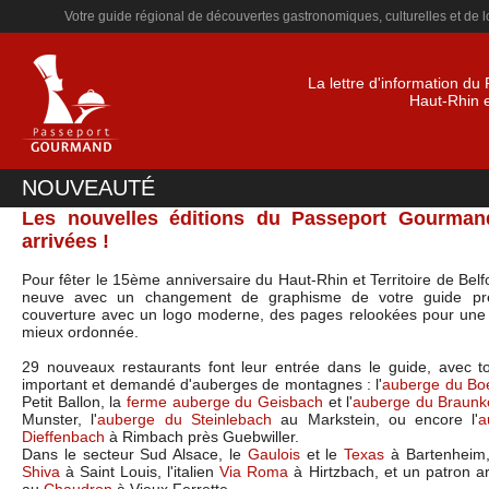
Votre guide régional de découvertes gastronomiques, culturelles et de loi
La lettre d'information d
Haut-Rhin et
NOUVEAUTÉ
Les nouvelles éditions du Passeport Gourman
arrivées !
Pour fêter le 15ème anniversaire du Haut-Rhin et Territoire de Belfo
neuve avec un changement de graphisme de votre guide pré
couverture avec un logo moderne, des pages relookées pour une l
mieux ordonnée.
29 nouveaux restaurants font leur entrée dans le guide, avec t
important et demandé d'auberges de montagnes : l'
auberge du Bo
Petit Ballon, la
ferme auberge du Geisbach
et l'
auberge du Braunk
Munster, l'
auberge du Steinlebach
au Markstein, ou encore l'
a
Dieffenbach
à Rimbach près Guebwiller.
Dans le secteur Sud Alsace, le
Gaulois
et le
Texas
à Bartenheim, 
Shiva
à Saint Louis, l'italien
Via Roma
à Hirtzbach, et un patron ar