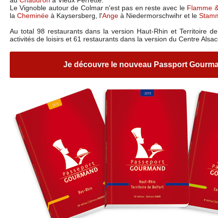
au
Chaudron
à Vieux Ferrette.
Le Vignoble autour de Colmar n'est pas en reste avec le
Flamme &
la
Cheminée
à Kaysersberg, l'
Ange
à Niedermorschwihr et le
Stamm
Au total 98 restaurants dans la version Haut-Rhin et Territoire de
activités de loisirs et 61 restaurants dans la version du Centre Alsac
Je découvre le nouveau Passport Gourm