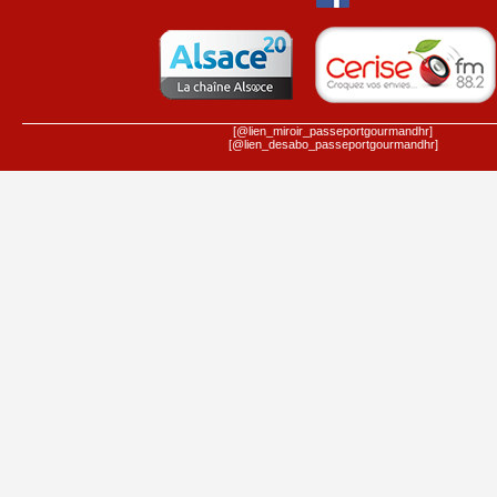
[@lien_miroir_passeportgourmandhr]
[@lien_desabo_passeportgourmandhr]